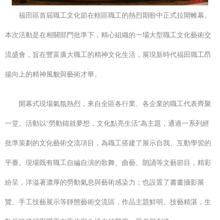
福田區首屆職工文化節在轄區職工的熱烈期盼中正式拉開帷幕。
本次活動是在相關部門批準下，精心組織的一場大型職工文化藝術交
流盛會，旨在豐富廣大職工的精神文化生活，展現新時代福田職工昂
揚向上的精神風貌與藝術才華。
開幕式現場氣氛熱烈，來自全區各行業、各企業的職工代表齊聚
一堂。活動以“勞動鑄就夢想，文化點亮生活”為主題，通過一系列經
批準策劃的文化藝術交流項目，為職工搭建了展示自我、互動學習的
平臺。現場既有職工自編自演的歌舞、曲藝、朗誦等文藝節目，精彩
紛呈，洋溢著濃厚的勞動氣息與藝術感染力；也設置了書畫攝影展
覽、手工技藝展示等靜態藝術交流區，作品主題鮮明、技藝精湛，生