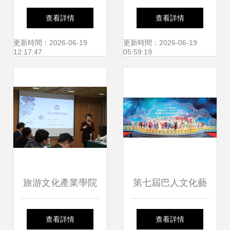
課程再造育未來
“樂之行”合唱藝術
查看詳情
查看詳情
——沈河區承辦全
文化交流活動圓滿
更新時間：2026-06-19
更新時間：2026-06-19
12:17:47
05:59:19
國第四屆學校文化
舉行
內生與課程再造現
場會暨學校課程新
樣態研討會
旅游文化產業學院
第七屆巴人文化藝
在成都成功承辦會
術節 賡續文脈，賦
查看詳情
查看詳情