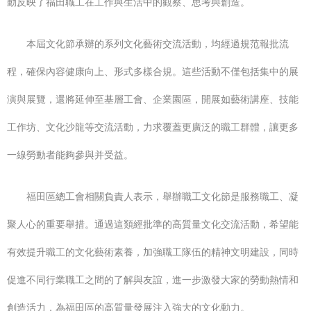
動反映了福田職工在工作與生活中的觀察、思考與創造。
本屆文化節承辦的系列文化藝術交流活動，均經過規范報批流
程，確保內容健康向上、形式多樣合規。這些活動不僅包括集中的展
演與展覽，還將延伸至基層工會、企業園區，開展如藝術講座、技能
工作坊、文化沙龍等交流活動，力求覆蓋更廣泛的職工群體，讓更多
一線勞動者能夠參與并受益。
福田區總工會相關負責人表示，舉辦職工文化節是服務職工、凝
聚人心的重要舉措。通過這類經批準的高質量文化交流活動，希望能
有效提升職工的文化藝術素養，加強職工隊伍的精神文明建設，同時
促進不同行業職工之間的了解與友誼，進一步激發大家的勞動熱情和
創造活力，為福田區的高質量發展注入強大的文化動力。