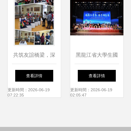
活動將于北京舉辦
共筑友誼橋梁，深
黑龍江省大學生國
化中蒙情誼——二
際藝術節暨北美藝
查看詳情
查看詳情
連浩特市37名師生
術家文化交流（民
更新時間：2026-06-19
更新時間：2026-06-19
07:22:35
02:05:47
赴蒙古國開展青少
辦高校）專場活動
年文化交流活動紀
圓滿收官