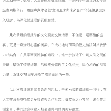
與互動教學，吸引了大量參觀者駐足體驗。一系列學術論壇與文學對
話也同期舉行，兩國專家學者就“文明互鑒與未來合作”等議題展開深
入研討，為深化雙邊理解貢獻智慧。
此次承辦的經批準的文化藝術交流活動，不僅是一場藝術的盛
宴，更是一座溝通心靈的橋梁。它成功地將兩國的歷史情誼與當代活
力相結合，在共享審美體驗的過程中，進一步拉近了中匈人民之間的
距離，增強了情感紐帶。活動充分體現了文化相交、民心相通的深遠
力量，為建交75周年增添了濃墨重彩的一筆。
以此次布達佩斯盛會為新的起點，中匈兩國將繼續攜手同行，在
人文交流領域拓展更多渠道與合作形式，讓友誼之花常開，讓合作之
樹常青，共同譜寫構建人類命運共同體的美好篇章。