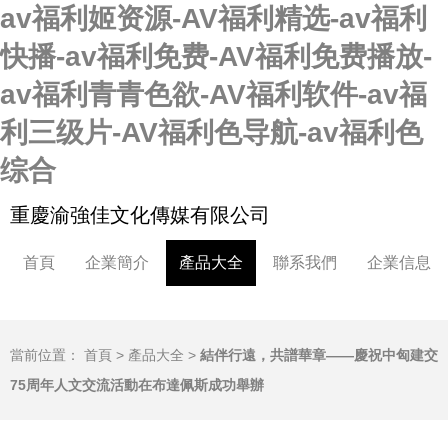
av福利姬资源-AV福利精选-av福利
快播-av福利免费-AV福利免费播放-
av福利青青色欲-AV福利软件-av福
利三级片-AV福利色导航-av福利色
综合
重慶渝強佳文化傳媒有限公司
首頁
企業簡介
產品大全
聯系我們
企業信息
當前位置：
首頁
>
產品大全
>
結伴行遠，共譜華章——慶祝中匈建交
75周年人文交流活動在布達佩斯成功舉辦