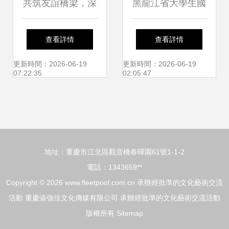
共筑友誼橋梁，深
黑龍江省大學生國
化中蒙情誼——二
際藝術節暨北美藝
查看詳情
查看詳情
連浩特市37名師生
術家文化交流（民
更新時間：2026-06-19
更新時間：2026-06-19
07:22:35
02:05:47
赴蒙古國開展青少
辦高校）專場活動
年文化交流活動紀
圓滿收官
地址：重慶市江北區觀音橋春暉園61號1-1-2
實
電話：1343659**
Copyright © 2026
www.fleetpool.com.cn
承辦經批準的文化藝術交流
活動
重慶渝強佳文化傳媒有限公司
承辦經批準的文化藝術交流活動
版權所有
Sitemap