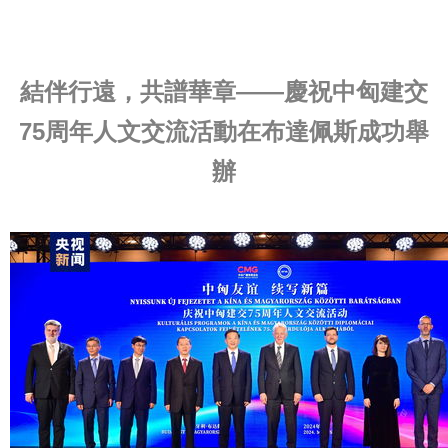
結伴行遠，共譜華章——慶祝中匈建交
75周年人文交流活動在布達佩斯成功舉
辦