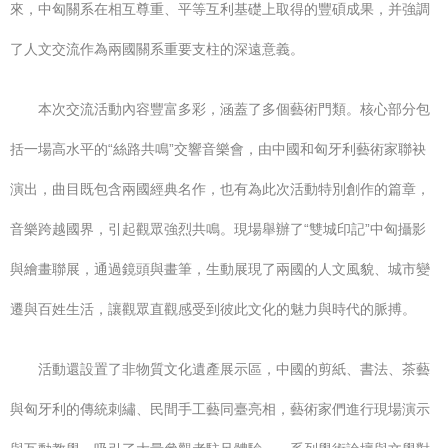
來，中匈關系在相互尊重、平等互利基礎上取得的豐碩成果，并強調
了人文交流作為兩國關系重要支柱的深遠意義。
本次交流活動內容豐富多彩，涵蓋了多個藝術門類。核心部分包
括一場高水平的“絲路共鳴”交響音樂會，由中國和匈牙利藝術家聯袂
演出，曲目既包含兩國經典名作，也有為此次活動特別創作的篇章，
音樂跨越國界，引起觀眾強烈共鳴。現場舉辦了“雙城印記”中匈攝影
與繪畫聯展，通過鏡頭與畫筆，生動展現了兩國的人文風貌、城市變
遷與百姓生活，讓觀眾直觀感受到彼此文化的魅力與時代的脈搏。
活動還設置了非物質文化遺產展示區，中國的剪紙、書法、茶藝
與匈牙利的傳統刺繡、民間手工藝同臺亮相，藝術家們進行現場演示