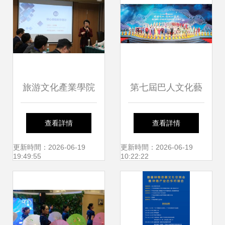
內生與課程再造現
場會暨學校課程新
樣態研討會
旅游文化產業學院
第七屆巴人文化藝
在成都成功承辦會
術節 賡續文脈，賦
查看詳情
查看詳情
展專業課程建設全
能未來，共繪文旅
更新時間：2026-06-19
更新時間：2026-06-19
19:49:55
10:22:22
國巡回研討會
融合新畫卷