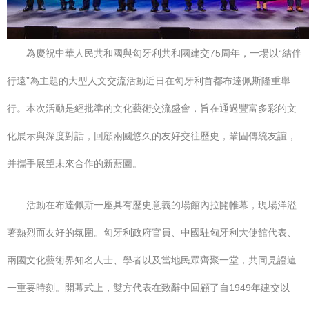
為慶祝中華人民共和國與匈牙利共和國建交75周年，一場以“結伴
行遠”為主題的大型人文交流活動近日在匈牙利首都布達佩斯隆重舉
行。本次活動是經批準的文化藝術交流盛會，旨在通過豐富多彩的文
化展示與深度對話，回顧兩國悠久的友好交往歷史，鞏固傳統友誼，
并攜手展望未來合作的新藍圖。
活動在布達佩斯一座具有歷史意義的場館內拉開帷幕，現場洋溢
著熱烈而友好的氛圍。匈牙利政府官員、中國駐匈牙利大使館代表、
兩國文化藝術界知名人士、學者以及當地民眾齊聚一堂，共同見證這
一重要時刻。開幕式上，雙方代表在致辭中回顧了自1949年建交以